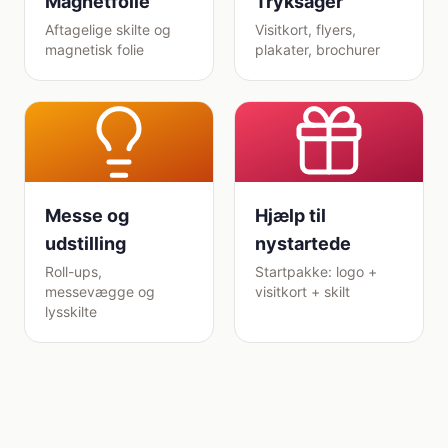
Magnetfolie
Tryksager
Aftagelige skilte og
Visitkort, flyers,
magnetisk folie
plakater, brochurer
Messe og
Hjælp til
udstilling
nystartede
Roll-ups,
Startpakke: logo +
messevægge og
visitkort + skilt
lysskilte