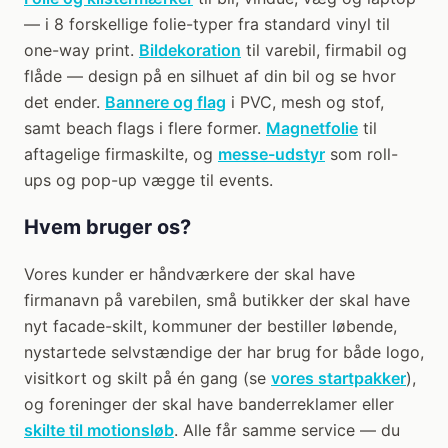
— i 8 forskellige folie-typer fra standard vinyl til
one-way print.
Bildekoration
til varebil, firmabil og
flåde — design på en silhuet af din bil og se hvor
det ender.
Bannere og flag
i PVC, mesh og stof,
samt beach flags i flere former.
Magnetfolie
til
aftagelige firmaskilte, og
messe-udstyr
som roll-
ups og pop-up vægge til events.
Hvem bruger os?
Vores kunder er håndværkere der skal have
firmanavn på varebilen, små butikker der skal have
nyt facade-skilt, kommuner der bestiller løbende,
nystartede selvstændige der har brug for både logo,
visitkort og skilt på én gang (se
vores startpakker
),
og foreninger der skal have banderreklamer eller
skilte til motionsløb
. Alle får samme service — du