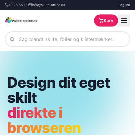
Spring til hovedindhold
40 25 55 12
·
info@skilte-online.dk
Log ind
Kurv
Design dit eget
skilt
direkte i
browseren