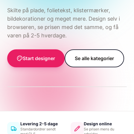
Skilte på plade, folietekst, klistermærker,
bildekorationer og meget mere. Design selv i
browseren, se prisen med det samme, og få
varen på 2-5 hverdage.
Bildekoration der passer
Vælg din bilmodel, placér firmanavn og logo
direkte på skitsen, og se hvordan det ender
Start designer
Se alle kategorier
før du bestiller.
Design din bil
→
Levering 2-5 dage
Design online
Standardordrer sendt
Se prisen mens du
med GLS
arbejder