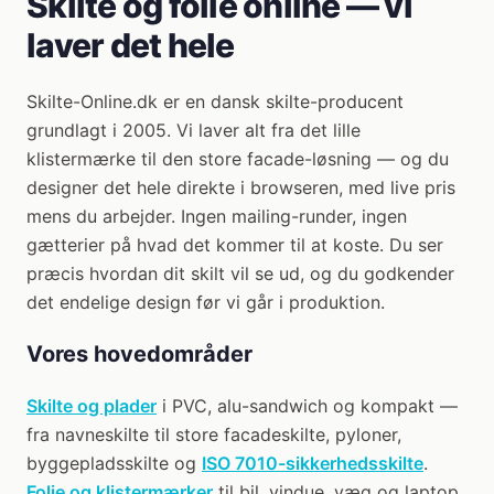
Skilte og folie online — vi
laver det hele
Skilte-Online.dk er en dansk skilte-producent
grundlagt i 2005. Vi laver alt fra det lille
klistermærke til den store facade-løsning — og du
designer det hele direkte i browseren, med live pris
mens du arbejder. Ingen mailing-runder, ingen
gætterier på hvad det kommer til at koste. Du ser
præcis hvordan dit skilt vil se ud, og du godkender
det endelige design før vi går i produktion.
Vores hovedområder
Skilte og plader
i PVC, alu-sandwich og kompakt —
fra navneskilte til store facadeskilte, pyloner,
byggepladsskilte og
ISO 7010-sikkerhedsskilte
.
Folie og klistermærker
til bil, vindue, væg og laptop