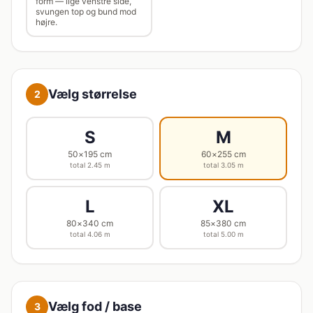
form — lige venstre side,
svungen top og bund mod
højre.
Vælg størrelse
2
S
M
50
×
195
cm
60
×
255
cm
total
2.45
m
total
3.05
m
L
XL
80
×
340
cm
85
×
380
cm
total
4.06
m
total
5.00
m
Vælg fod / base
3