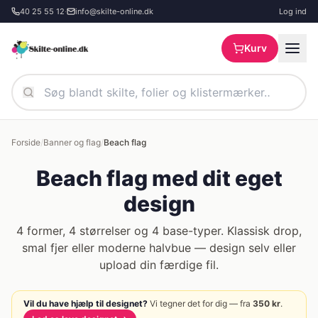
Spring til hovedindhold
40 25 55 12
·
info@skilte-online.dk
Log ind
Kurv
Forside
/
Banner og flag
/
Beach flag
Beach flag med dit eget
design
4 former, 4 størrelser og 4 base-typer. Klassisk drop,
smal fjer eller moderne halvbue — design selv eller
upload din færdige fil.
Vil du have hjælp til designet?
Vi tegner det for dig — fra
350
kr
.