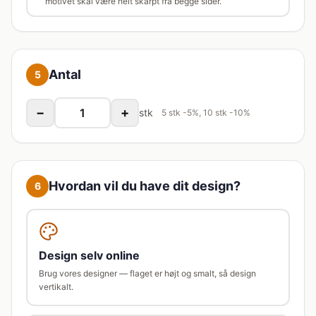
motivet skal være helt skarpt fra begge sider.
Antal
5
−
+
stk
5 stk -5%, 10 stk -10%
Hvordan vil du have dit design?
6
Design selv online
Brug vores designer — flaget er højt og smalt, så design
vertikalt.