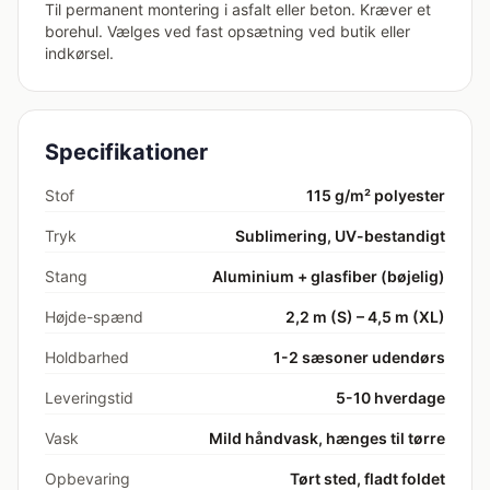
Til permanent montering i asfalt eller beton. Kræver et
borehul. Vælges ved fast opsætning ved butik eller
indkørsel.
Specifikationer
Stof
115 g/m² polyester
Tryk
Sublimering, UV-bestandigt
Stang
Aluminium + glasfiber (bøjelig)
Højde-spænd
2,2 m (S) – 4,5 m (XL)
Holdbarhed
1-2 sæsoner udendørs
Leveringstid
5-10 hverdage
Vask
Mild håndvask, hænges til tørre
Opbevaring
Tørt sted, fladt foldet