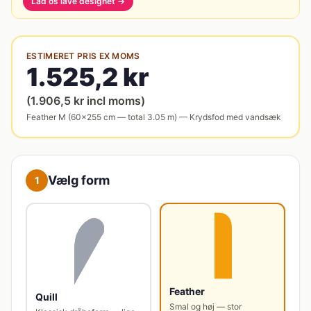
Lad os lave designet →
ESTIMERET PRIS EX MOMS
1.525,2
kr
(
1.906,5
kr incl moms)
Feather
M
(
60
×
255
cm — total
3.05
m) —
Krydsfod med vandsæk
Vælg form
1
Feather
Quill
Smal og høj — stor