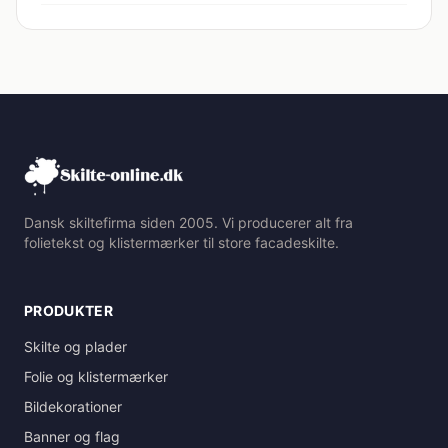
Dansk skiltefirma siden 2005. Vi producerer alt fra
folietekst og klistermærker til store facadeskilte.
PRODUKTER
Skilte og plader
Folie og klistermærker
Bildekorationer
Banner og flag