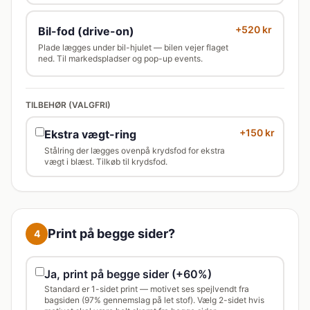
+520 kr
Bil-fod (drive-on)
Plade lægges under bil-hjulet — bilen vejer flaget
ned. Til markedspladser og pop-up events.
TILBEHØR (VALGFRI)
+
150
kr
Ekstra vægt-ring
Stålring der lægges ovenpå krydsfod for ekstra
vægt i blæst. Tilkøb til krydsfod.
Print på begge sider?
4
Ja, print på begge sider (+60%)
Standard er 1-sidet print — motivet ses spejlvendt fra
bagsiden (97% gennemslag på let stof). Vælg 2-sidet hvis