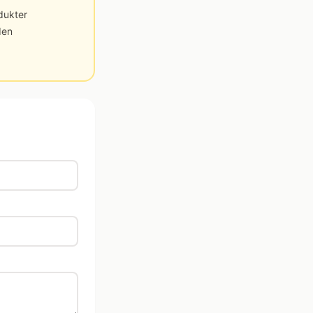
dukter
den