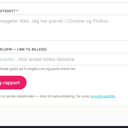
 STEDET? *
LGFRI — LINK TIL BILLEDE)
llede gratis på fx imgbb.com og paste linket her.
g-rapport
til at sende rabatkoden — ikke til markedsføring. Se vores
privatlivspolitik
.