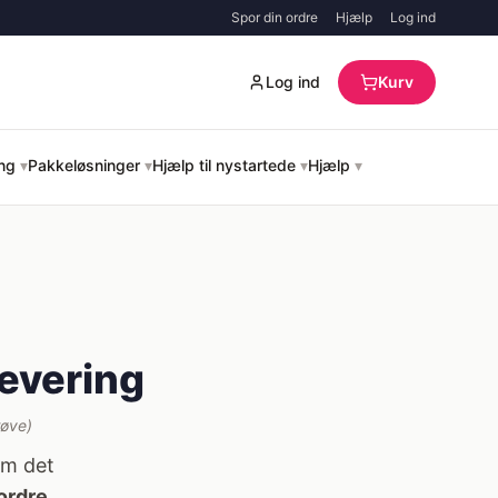
Spor din ordre
Hjælp
Log ind
Log ind
Kurv
ing
▾
Pakkeløsninger
▾
Hjælp til nystartede
▾
Hjælp
▾
levering
røve)
om det
 ordre
.