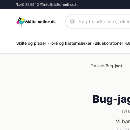
Spring til hovedindhold
40 25 55 12
·
info@skilte-online.dk
Skilte og plader
▾
Folie og klistermærker
▾
Bildekorationer
▾
B
Forside
/
Bug-jagt
Bug-jag
(Vi 
Vi ha
burde