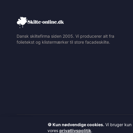
Dansk skiltefirma siden 2005. Vi producerer alt fra
folietekst og klistermærker til store facadeskilte.
©
Hjælp
2026
Skilte-Online.dk v/ Kenneth Erik Knudsen
· CVR: 28482043
· 
🍪 Kun nødvendige cookies.
Vi bruger kun 
Forbrugere kan klage via
EU's online tvistløsningsplatform ↗
.
vores
privatlivspolitik
.