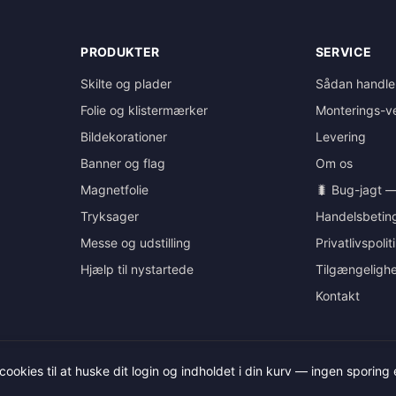
PRODUKTER
SERVICE
Skilte og plader
Sådan handle
Folie og klistermærker
Monterings-ve
Bildekorationer
Levering
Banner og flag
Om os
Magnetfolie
🐛 Bug-jagt —
Tryksager
Handelsbeting
Messe og udstilling
Privatlivspolit
Hjælp til nystartede
Tilgængeligh
Kontakt
Smedeløkken 1, 5330 Munkebo
cookies til at huske dit login og indholdet i din kurv — ingen sporing