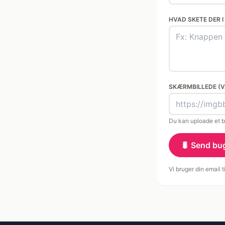
HVAD SKETE DER I
SKÆRMBILLEDE (VA
Du kan uploade et bi
🐛 Send bu
Vi bruger din email 