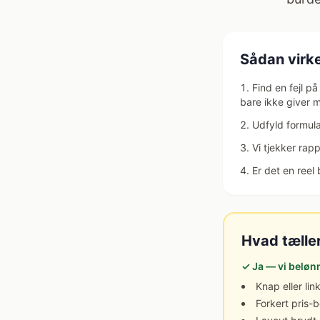
Sådan virke
Find en fejl på
bare ikke giver 
Udfyld formul
Vi tjekker rap
Er det en reel
Hvad tælle
✓ Ja — vi beløn
Knap eller lin
Forkert pris-