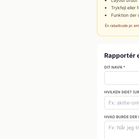
Layout brudt
Trykfejl eller
Funktion der 
Én rabatkode pr. ema
Rapportér 
DIT NAVN *
HVILKEN SIDE? (U
HVAD BURDE DER 