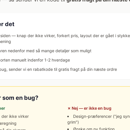
r det
 siden — knap der ikke virker, forkert pris, layout der er gået i stykke
mening
aren nedenfor med så mange detaljer som muligt
porten manuelt indenfor 1-2 hverdage
 bug, sender vi en rabatkode til gratis fragt på din næste ordre
r som en bug?
ner
✗ Nej — er ikke en bug
k der ikke virker
Design-præferencer ("jeg syn
grim")
beregning
Ønske om ny funktion