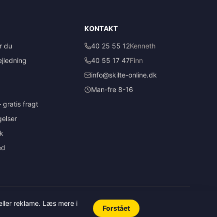
KONTAKT
r du
40 25 55 12
Kenneth
jledning
40 55 17 47
Finn
info@skilte-online.dk
Man-fre 8-16
 gratis fragt
elser
ik
ed
Betaling: MobilePay · Bankoverførsel · Faktura
 eller reklame. Læs mere i
Forstået