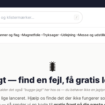
/
anner og flag
▾
Magnetfolie
▾
Tryksager
▾
Udlejning
▾
Messe og udstill
🐛
t — find en fejl, få gratis 
kalder det også "bugge-jagt" her hos os — du behøver ikke en jagtp
r lige lanceret. Hjælp os finde det der ikke fungerer s
 — så sender vi en kode til
gratis fragt på din næste