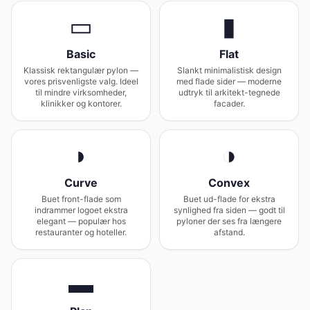
▭
▮
Basic
Flat
Klassisk rektangulær pylon —
Slankt minimalistisk design
vores prisvenligste valg. Ideel
med flade sider — moderne
til mindre virksomheder,
udtryk til arkitekt-tegnede
klinikker og kontorer.
facader.
◗
◑
Curve
Convex
Buet front-flade som
Buet ud-flade for ekstra
indrammer logoet ekstra
synlighed fra siden — godt til
elegant — populær hos
pyloner der ses fra længere
restauranter og hoteller.
afstand.
▬