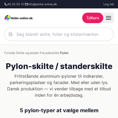
Spring til hovedindhold
40 25 55 12
·
info@skilte-online.dk
Log ind
Kurv
Forside
/
Skilte og plader
/
Facadeskilte
/
Pylon
Pylon-skilte / standerskilte
Frittstående aluminium-pyloner til indkørsler,
parkeringspladser og facader. Med eller uden lys.
Dansk produktion — vi vender tilbage med et tilbud
inden for én arbejdsdag.
5 pylon-typer at vælge mellem