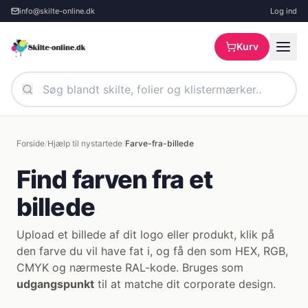
Spring til hovedindhold
info@skilte-online.dk
Log ind
Kurv
Forside
/
Hjælp til nystartede
/
Farve-fra-billede
Find farven fra et
billede
Upload et billede af dit logo eller produkt, klik på
den farve du vil have fat i, og få den som HEX, RGB,
CMYK og nærmeste RAL-kode. Bruges som
udgangspunkt
til at matche dit corporate design.