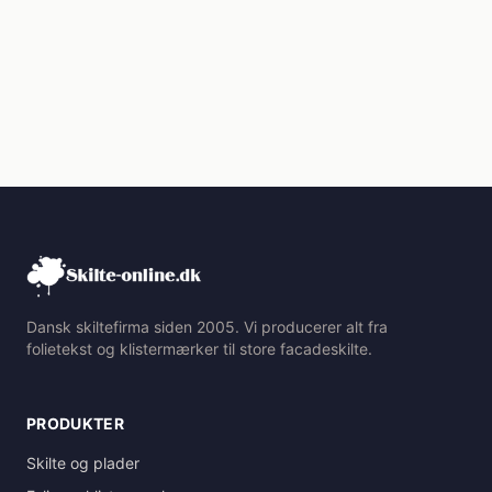
Dansk skiltefirma siden 2005. Vi producerer alt fra
folietekst og klistermærker til store facadeskilte.
PRODUKTER
Skilte og plader